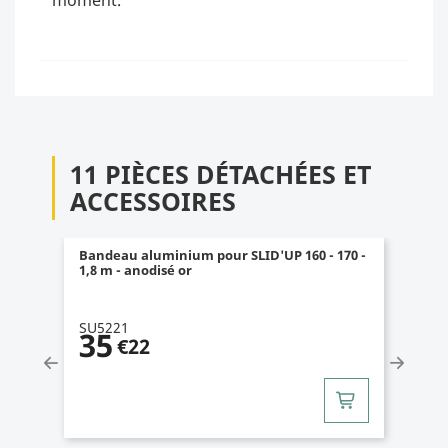
11 PIÈCES DÉTACHÉES ET
ACCESSOIRES
Equerre de jonction pour SLID'UP 160 - 170 -
porte jusqu'à 45 mm
SU5241
4.8
/
5
(26)
4
€45