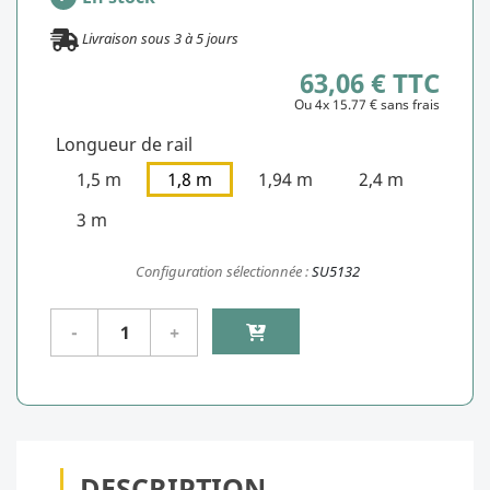
Livraison sous
3
à
5
jours
63,06 € TTC
Ou 4x 15.77 € sans frais
Longueur de rail
1,5 m
1,8 m
1,94 m
2,4 m
3 m
Configuration sélectionnée :
SU5132
DESCRIPTION