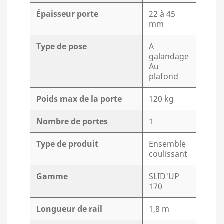
Épaisseur porte
22 à 45
mm
Type de pose
A
galandage
Au
plafond
Poids max de la porte
120 kg
Nombre de portes
1
Type de produit
Ensemble
coulissant
Gamme
SLID'UP
170
Longueur de rail
1,8 m