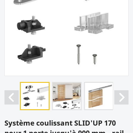
Système coulissant SLID'UP 170
pour 1 porte jusqu'à 900 mm - rail