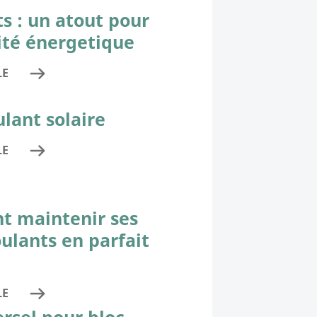
ts : un atout pour
cité énergetique
LE
ulant solaire
LE
 maintenir ses
oulants en parfait
LE