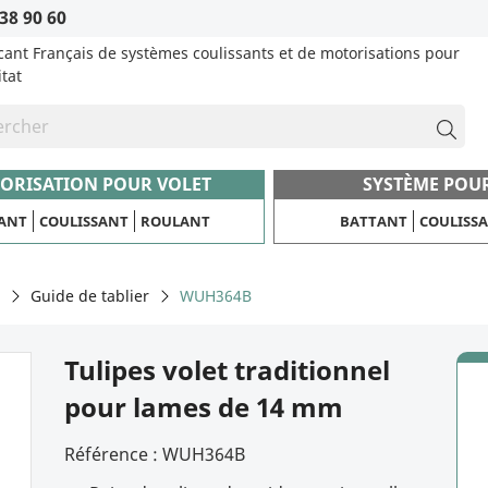
38 90 60
cant Français de systèmes coulissants et de motorisations pour
itat
ORISATION POUR VOLET
SYSTÈME POU
ANT
COULISSANT
ROULANT
BATTANT
COULISS
Guide de tablier
WUH364B
Tulipes volet traditionnel
pour lames de 14 mm
Référence :
WUH364B