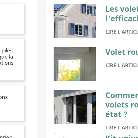
Les vole
l'effica
LIRE L'ARTIC
Volet ro
piles
que la
tions
LIRE L'ARTIC
Comment
ions
volets r
état ?
LIRE L'ARTIC
ntien