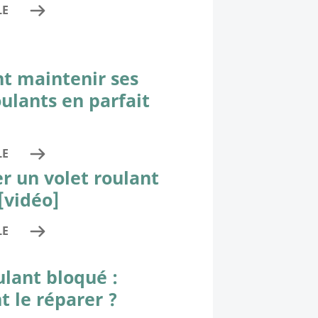
LE
 maintenir ses
oulants en parfait
LE
r un volet roulant
[vidéo]
LE
ulant bloqué :
 le réparer ?