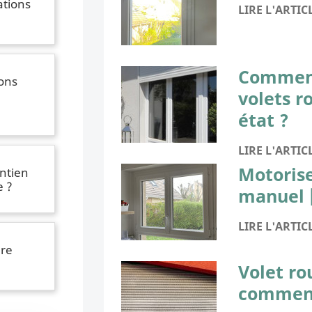
tions
LIRE L'ARTIC
Comment
ions
volets r
état ?
LIRE L'ARTIC
Motorise
ntien
e ?
manuel 
LIRE L'ARTIC
ure
Volet ro
comment