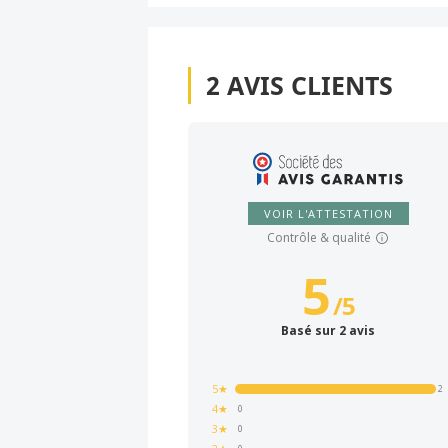
2
AVIS CLIENTS
VOIR L'ATTESTATION
Contrôle & qualité
5
/
5
Basé sur 2 avis
5★
2
4★
0
3★
0