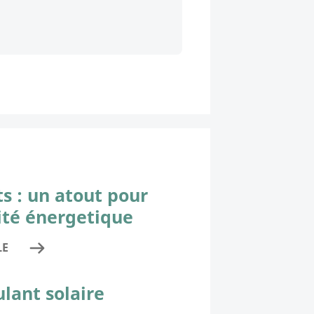
ts : un atout pour
cité énergetique
LE
ulant solaire