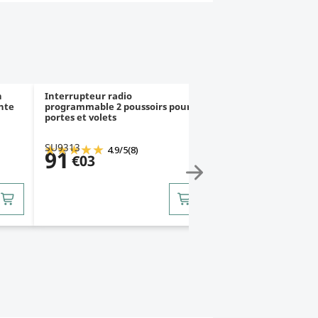
n
Interrupteur radio
Radar détecteur de
ante
programmable 2 poussoirs pour
et de présence pour 
portes et volets
coulissante
SU9313
SU9319
4.9
/
5
(8)
91
333
€03
€62