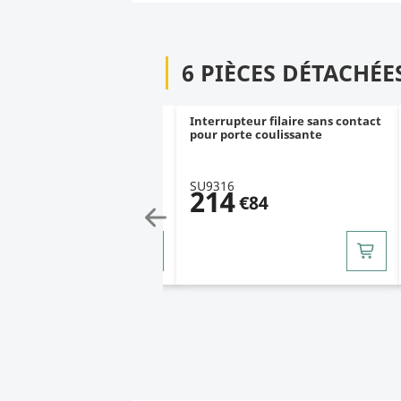
6 PIÈCES DÉTACHÉE
r détecteur de mouvement
Interrupteur filaire sans contact
porte coulissante
pour porte coulissante
18
SU9316
5
/
5
(1)
9
214
€12
€84