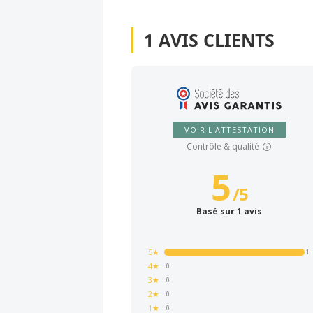
1
AVIS CLIENTS
VOIR L'ATTESTATION
Contrôle & qualité
5
/
5
Basé sur 1 avis
5★
1
4★
0
3★
0
2★
0
1★
0