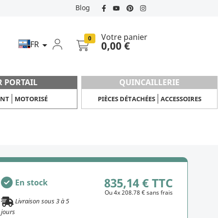
Blog
Votre panier
0
FR
0,00 €

R PORTAIL
QUINCAILLERIE
ANT
MOTORISÉ
PIÈCES DÉTACHÉES
ACCESSOIRES
835,14 € TTC
En stock
Ou 4x 208.78 € sans frais
Livraison sous
3
à
5
jours