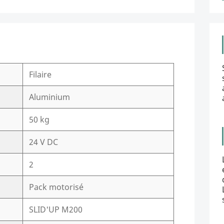
Filaire
Aluminium
50 kg
24 V DC
2
Pack motorisé
SLID'UP M200