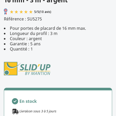
Référence :
SU5275
Pour portes de placard de 16 mm max.
Longueur du profil : 3 m
Couleur : argent
Garantie : 5 ans
Quantité : 1
5
/
5
(10 avis)
En stock
Livraison sous
3
à
5
jours