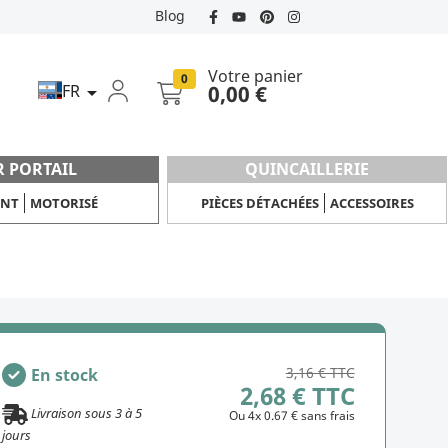
Blog
Votre panier
0
FR
0,00 €

R PORTAIL
QUINCAILLERIE
ANT
MOTORISÉ
PIÈCES DÉTACHÉES
ACCESSOIRES
3,16 € TTC
En stock
2,68 € TTC
Livraison sous
3
à
5
Ou 4x 0.67 € sans frais
jours