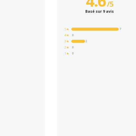
4.6
/
5
Basé sur 9 avis
5★
7
4★
0
3★
2
2★
0
1★
0