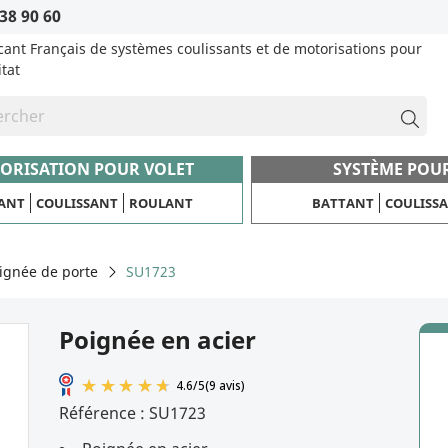
38 90 60
cant Français de systèmes coulissants et de motorisations pour
itat
ORISATION POUR VOLET
SYSTÈME POU
ANT
COULISSANT
ROULANT
BATTANT
COULISS
ignée de porte
SU1723
Poignée en acier
Référence :
SU1723