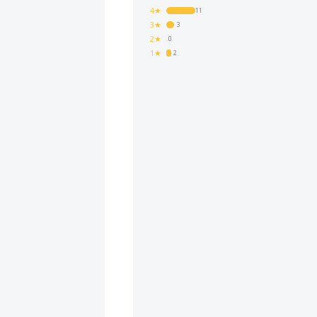
4★
11
3★
3
2★
0
1★
2