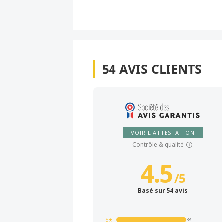
54
AVIS CLIENTS
VOIR L'ATTESTATION
Contrôle & qualité
4.5
/
5
Basé sur 54 avis
5★
38