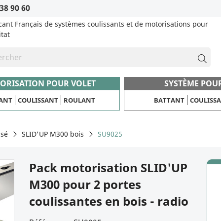
38 90 60
cant Français de systèmes coulissants et de motorisations pour
itat
ORISATION POUR VOLET
SYSTÈME POU
ANT
COULISSANT
ROULANT
BATTANT
COULISS
isé
SLID'UP M300 bois
SU9025
Pack motorisation SLID'UP
M300 pour 2 portes
coulissantes en bois - radio