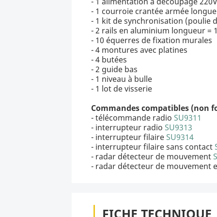
- 1 alimentation à découpage 22
- 1 courroie crantée armée longue
- 1 kit de synchronisation (poulie 
- 2 rails en aluminium longueur =
- 10 équerres de fixation murales
- 4 montures avec platines
- 4 butées
- 2 guide bas
- 1 niveau à bulle
- 1 lot de visserie
Commandes compatibles (non four
- télécommande radio
SU9311
- interrupteur radio
SU9313
- interrupteur filaire
SU9314
- interrupteur filaire sans contact
- radar détecteur de mouvement
- radar détecteur de mouvement 
FICHE TECHNIQUE