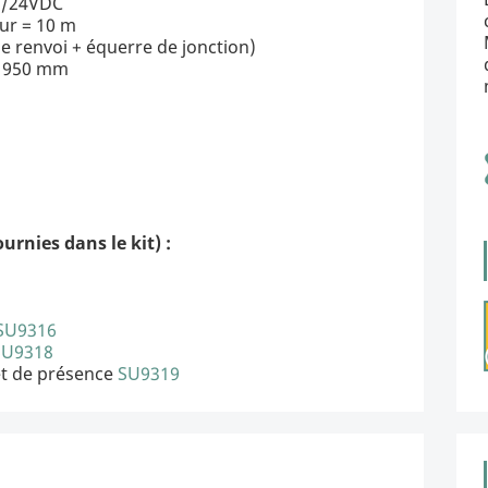
0V/24VDC
ur = 10 m
de renvoi + équerre de jonction)
 1950 mm
nies dans le kit) :
SU9316
SU9318
et de présence
SU9319