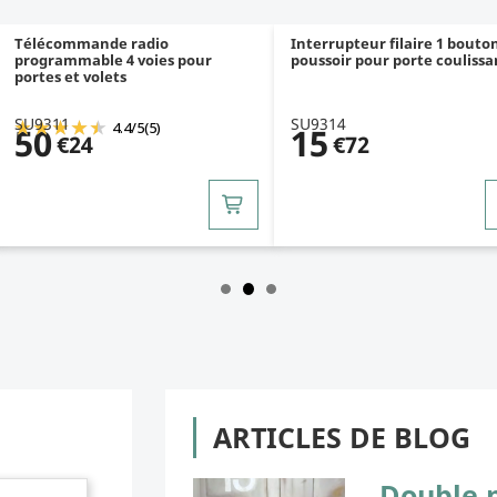
Télécommande radio
Interrupteur filaire 1 bouto
programmable 4 voies pour
poussoir pour porte couliss
portes et volets
SU9311
SU9314
4.4
/
5
(5)
50
15
€24
€72
ARTICLES DE BLOG
Double p