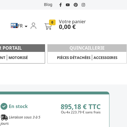
Blog
Votre panier
0
FR
0,00 €

R PORTAIL
QUINCAILLERIE
ANT
MOTORISÉ
PIÈCES DÉTACHÉES
ACCESSOIRES
895,18 € TTC
En stock
Ou 4x 223.79 € sans frais
Livraison sous
3
à
5
jours