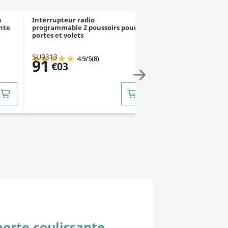
n
Interrupteur radio
Radar détecteur de
ante
programmable 2 poussoirs pour
et de présence pour 
portes et volets
coulissante
SU9313
SU9319
4.9
/
5
(8)
91
333
€03
€62
orte coulissante