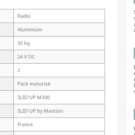
Radio
Aluminium
50 kg
24 V DC
2
Pack motorisé
SLID'UP M300
SLID'UP by Mantion
France