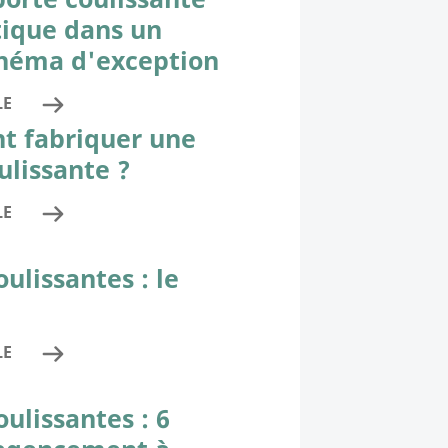
ique dans un
néma d'exception
LE
 fabriquer une
ulissante ?
LE
oulissantes : le
LE
oulissantes : 6