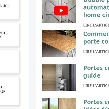
s des
automat
home ci
LIRE L'ARTIC
Comment
eurs
?
porte co
LIRE L'ARTIC
Portes c
guide
LIRE L'ARTIC
ces
'UP
Portes c