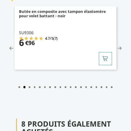
Butée en composite avec tampon élastomère
pour volet battant - noir
SU9306
4.7
/
5
(7)
6
€96
8 PRODUITS ÉGALEMENT