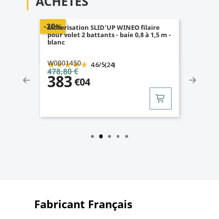
ACHETÉS
-20%
Motorisation SLID'UP WINEO filaire
pour volet 2 battants - baie 0,8 à 1,5 m -
blanc
W0001450
4.6
/
5
(24)
478,80 €
383
€04
Fabricant Français