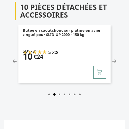
10 PIÈCES DÉTACHÉES ET
ACCESSOIRES
-
Butée en caoutchouc sur platine en acier
zingué pour SLID'UP 2000 - 150 kg
SU1731
5
/
5
(2)
10
€24