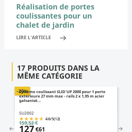
Réalisation de portes
coulissantes pour un
chalet de jardin
LIRE L'ARTICLE
17 PRODUITS DANS LA
MÊME CATÉGORIE
-20%
Système coulissant SLID'UP 2000 pour 1 porte
extérieure 27 mm max - rails 2 x 1,95 m acier
galvanisé...
SU2002
4.6
/
5
(12)
159,52 €
127
€61