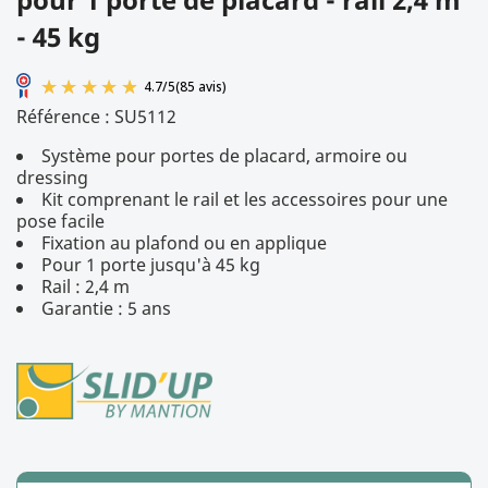
- 45 kg
Référence :
SU5112
Système pour portes de placard, armoire ou
dressing
Kit comprenant le rail et les accessoires pour une
pose facile
Fixation au plafond ou en applique
Pour 1 porte jusqu'à 45 kg
4.7
/
5
(85 avis)
Rail : 2,4 m
Garantie : 5 ans