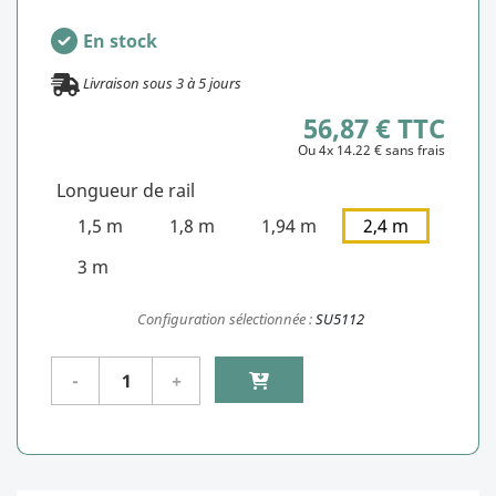
En stock
Livraison sous
3
à
5
jours
56,87 € TTC
Ou 4x 14.22 € sans frais
Longueur de rail
1,5 m
1,8 m
1,94 m
2,4 m
3 m
Configuration sélectionnée :
SU5112