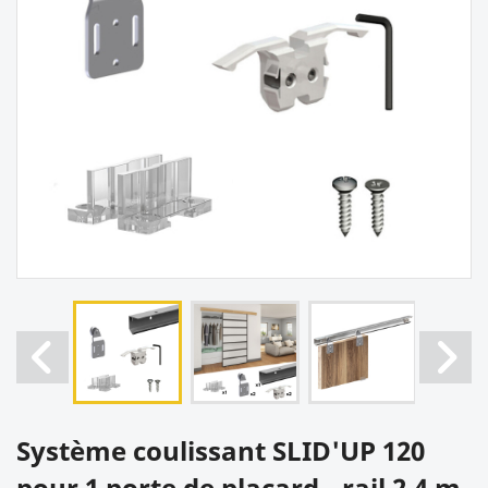
Système coulissant SLID'UP 120
pour 1 porte de placard - rail 2,4 m