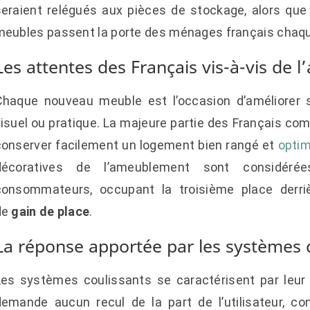
seraient relégués aux pièces de stockage, alors que
meubles passent la porte des ménages français chaq
Les attentes des Français vis-à-vis de
Chaque nouveau meuble est l’occasion d’améliorer so
visuel ou pratique. La majeure partie des Français c
conserver facilement un logement bien rangé et
optim
décoratives de l’ameublement sont considéré
consommateurs, occupant la troisième place derri
de
gain de place
.
La réponse apportée par les systèmes 
es systèmes coulissants se caractérisent par leur flu
demande aucun recul de la part de l’utilisateur, co