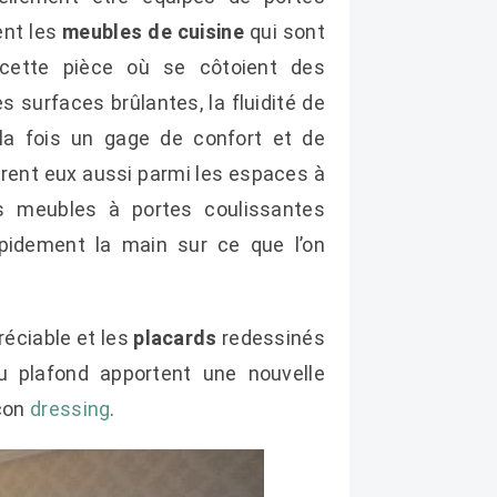
ent les
meubles de cuisine
qui sont
 cette pièce où se côtoient des
 surfaces brûlantes, la fluidité de
 la fois un gage de confort et de
gurent eux aussi parmi les espaces à
les meubles à portes coulissantes
apidement la main sur ce que l’on
réciable et les
placards
redessinés
 plafond apportent une nouvelle
açon
dressing
.