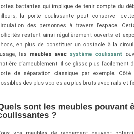
portes battantes qui implique de tenir compte du dé
ailleurs, la porte coulissante peut conserver cet
circulation des personnes à travers l’espace. Ce
sollicités restent ainsi régulièrement ouverts et ex
chocs, en plus de constituer un obstacle à la circu
l’usage, les
meubles avec
système coulissant
ouv
matière d’ameublement. Il se glisse plus facilement d
porte de séparation classique par exemple. Côté 
ossibles des plus sobres au plus bruts avec rails et f
Quels sont les meubles pouvant ê
coulissantes ?
Tous vos meubles de rangement peuvent potentie