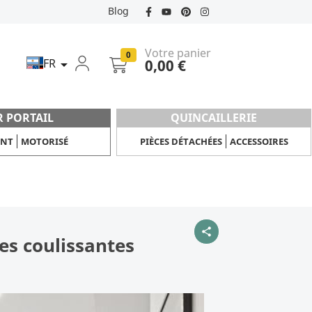
Blog
Votre panier
0
FR
0,00 €

R PORTAIL
QUINCAILLERIE
ANT
MOTORISÉ
PIÈCES DÉTACHÉES
ACCESSOIRES
share
es coulissantes