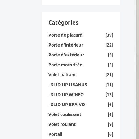
Catégories
Porte de placard
[39]
Porte d'intérieur
[22]
Porte d'extérieur
[5]
Porte motorisée
[2]
Volet battant
[21]
- SLID'UP URANUS
[11]
- SLID'UP WINEO
[13]
- SLID'UP BRA-VO
[6]
Volet coulissant
[4]
Volet roulant
[9]
Portail
[6]