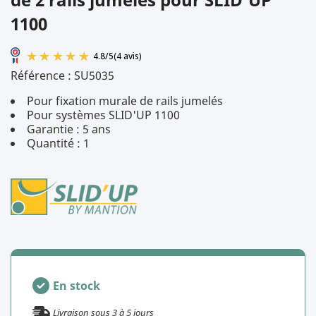
1100
Référence :
SU5035
Pour fixation murale de rails jumelés
Pour systèmes SLID'UP 1100
Garantie : 5 ans
Quantité : 1
4.8
/
5
(4 avis)
En stock
Livraison sous
3
à
5
jours