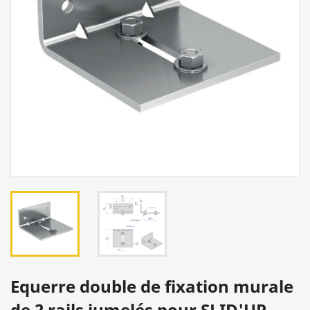
Equerre double de fixation murale
de 2 rails jumelés pour SLID'UP