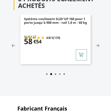
ACHETÉS
Système coulissant SLID'UP 160 pour 1
porte jusqu'à 900 mm - rail 1,8 m - 60 kg
SU5127
4.8
/
5
(159)
58
€54
Fabricant Français