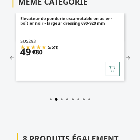
MÊME CATÉGORIE
Elévateur de penderie escamotable en acier -
boîtier noir - largeur dressing 690-920 mm
SU5293
5
/
5
(1)
49
€80
8 PRODUITS ÉGALEMENT