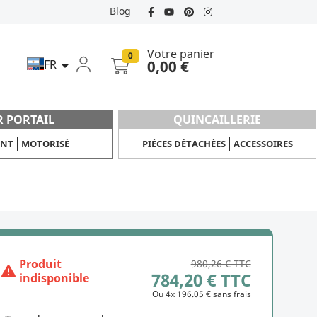
Blog
Votre panier
0
FR
0,00 €

R PORTAIL
QUINCAILLERIE
ANT
MOTORISÉ
PIÈCES DÉTACHÉES
ACCESSOIRES
Produit
980,26 € TTC
784,20 € TTC
indisponible
Ou 4x 196.05 € sans frais