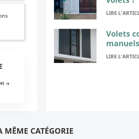
LIRE L'ARTIC
ions
Volets c
manuel
LIRE L'ARTIC
E
ONS
A MÊME CATÉGORIE