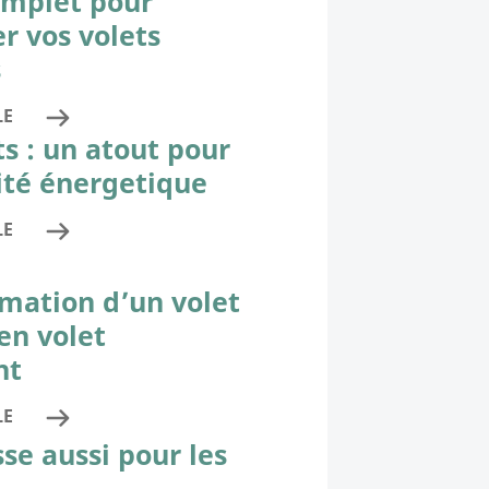
omplet pour
r vos volets
s
LE
ts : un atout pour
cité énergetique
LE
mation d’un volet
en volet
nt
LE
sse aussi pour les