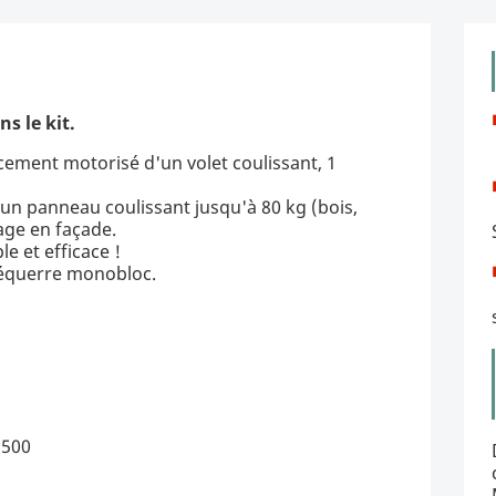
s le kit.
ement motorisé d'un volet coulissant, 1
 un panneau coulissant jusqu'à 80 kg (bois,
age en façade.
le et efficace !
l équerre monobloc.
M500
s