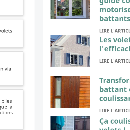
guide c
motorise
battant
volets
LIRE L'ARTIC
Les vole
l'effica
LIRE L'ARTIC
n via
Transfor
battant 
coulissa
piles
que la
LIRE L'ARTIC
tions
Ça couli
volets !