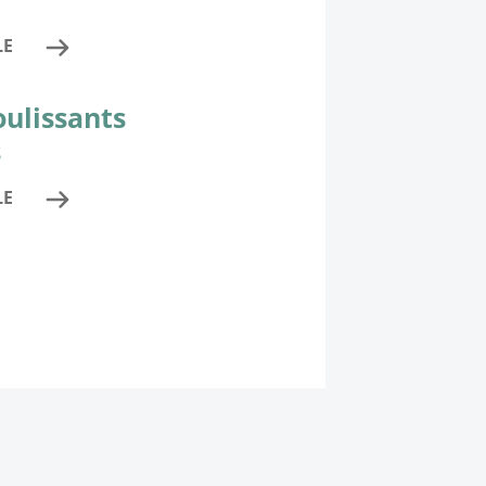
LE
oulissants
s
LE