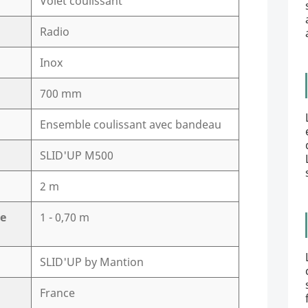
Volet coulissant
Radio
Inox
700 mm
Ensemble coulissant avec bandeau
SLID'UP M500
2 m
de
1 - 0,70 m
SLID'UP by Mantion
France