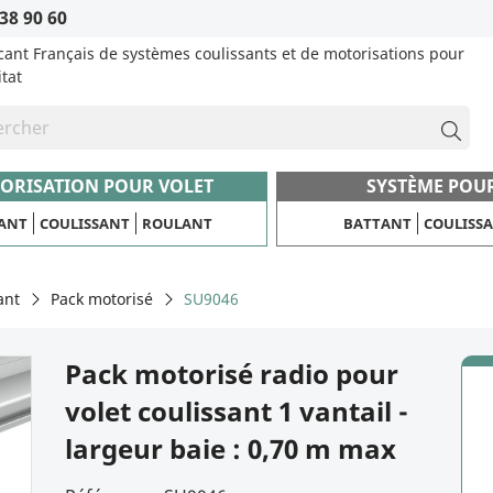
38 90 60
cant Français de systèmes coulissants et de motorisations pour
itat
ORISATION POUR VOLET
SYSTÈME POU
ANT
COULISSANT
ROULANT
BATTANT
COULISS
ant
Pack motorisé
SU9046
Pack motorisé radio pour
volet coulissant 1 vantail -
largeur baie : 0,70 m max