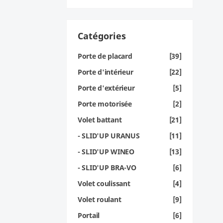
Catégories
Porte de placard
[39]
Porte d'intérieur
[22]
Porte d'extérieur
[5]
Porte motorisée
[2]
Volet battant
[21]
- SLID'UP URANUS
[11]
- SLID'UP WINEO
[13]
- SLID'UP BRA-VO
[6]
Volet coulissant
[4]
Volet roulant
[9]
Portail
[6]