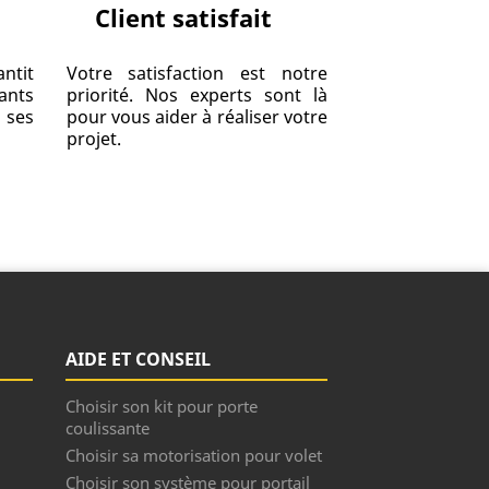
Client satisfait
ntit
Votre satisfaction est notre
ants
priorité. Nos experts sont là
ses
pour vous aider à réaliser votre
projet.
AIDE ET CONSEIL
Choisir son kit pour porte
coulissante
Choisir sa motorisation pour volet
Choisir son système pour portail