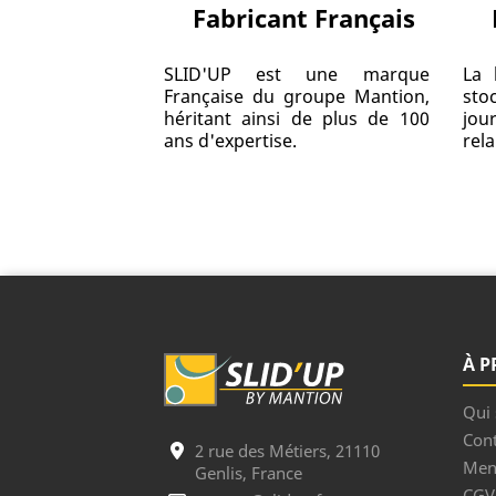
Fabricant Français
SLID'UP est une marque
La 
Française du groupe Mantion,
sto
héritant ainsi de plus de 100
jou
ans d'expertise.
rela
À P
Qui
Cont
2 rue des Métiers, 21110
Ment
Genlis, France
CGV