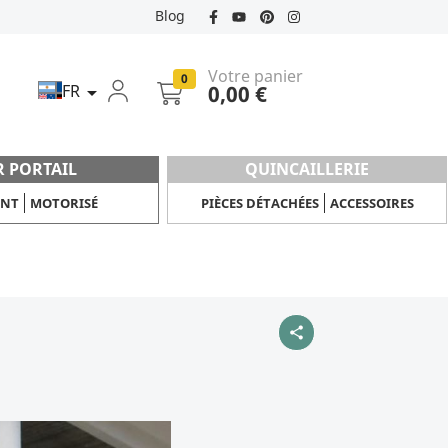
Blog
Votre panier
0
FR
0,00 €

R PORTAIL
QUINCAILLERIE
ANT
MOTORISÉ
PIÈCES DÉTACHÉES
ACCESSOIRES
share