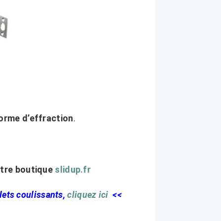
orme d’effraction
.
otre boutique
slidup.fr
lets coulissants,
cliquez ici
<<