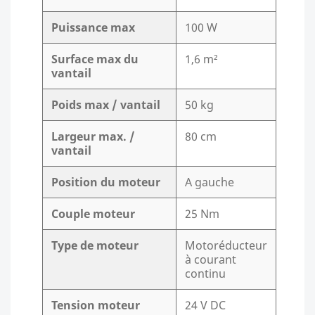
Puissance max
100 W
Surface max du
1,6 m²
vantail
Poids max / vantail
50 kg
Largeur max. /
80 cm
vantail
Position du moteur
A gauche
Couple moteur
25 Nm
Type de moteur
Motoréducteur
à courant
continu
Tension moteur
24 V DC