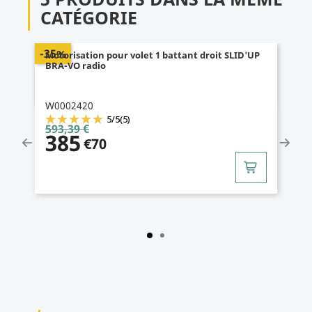
CATÉGORIE
-35%
Motorisation pour volet 2 battants SLID'UP BRA-
VO filaire
W0002430
5
/
5
(5)
824,58 €
535
€98