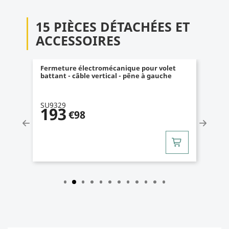
15 PIÈCES DÉTACHÉES ET
ACCESSOIRES
Fermeture électromécanique pour volet
battant - câble vertical - pêne à droite
SU9330
4
/
5
(1)
193
€98