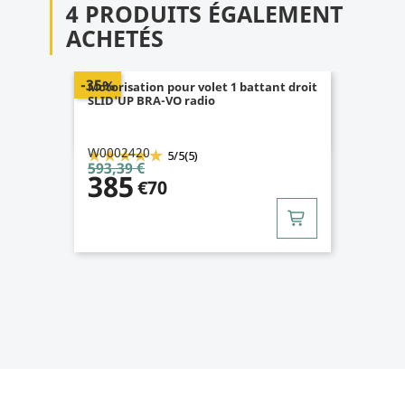
4 PRODUITS ÉGALEMENT
ACHETÉS
-20%
Motorisation SLID'UP WINEO radio
pour volet 1 battant - baie 0,4 à 0,8 m -
blanc
W0001410
4.9
/
5
(11)
432,00 €
345
€60