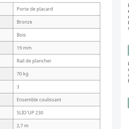
Porte de placard
Bronze
Bois
19 mm
Rail de plancher
70 kg
3
Ensemble coulissant
SLID'UP 230
2,7 m