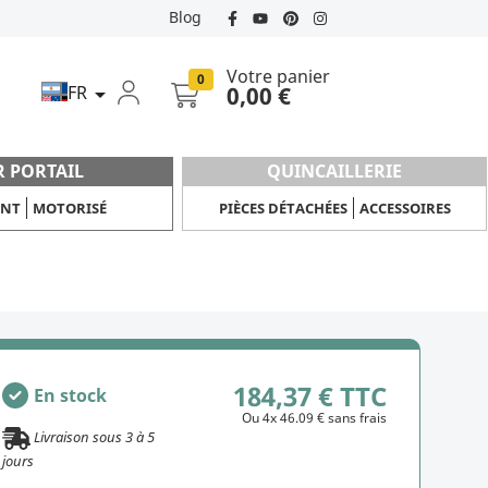
Blog
Votre panier
0
FR
0,00 €

R PORTAIL
QUINCAILLERIE
ANT
MOTORISÉ
PIÈCES DÉTACHÉES
ACCESSOIRES
184,37 € TTC
En stock
Ou 4x 46.09 € sans frais
Livraison sous
3
à
5
jours