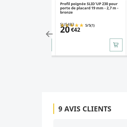
 brosse adhésif gris hauteur
Profil poignée SLID'UP 230 pour
, longueur 5,5 m, largeur
porte de placard 19 mm - 2,7 m -
mm
bronze
79
SU5483
4.5
/
5
(59)
5
/
5
(1)
20
08
€42
9
AVIS CLIENTS