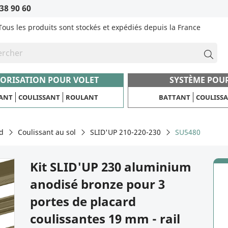
38 90 60
Tous les produits sont stockés et expédiés depuis la France
ORISATION POUR VOLET
SYSTÈME POU
ANT
COULISSANT
ROULANT
BATTANT
COULISS
d
Coulissant au sol
SLID'UP 210-220-230
SU5480
Kit SLID'UP 230 aluminium
anodisé bronze pour 3
portes de placard
coulissantes 19 mm - rail