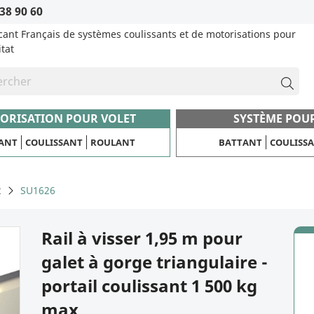
38 90 60
cant Français de systèmes coulissants et de motorisations pour
itat
ORISATION POUR VOLET
SYSTÈME POU
ANT
COULISSANT
ROULANT
BATTANT
COULISS
t
SU1626
Rail à visser 1,95 m pour
galet à gorge triangulaire -
portail coulissant 1 500 kg
max