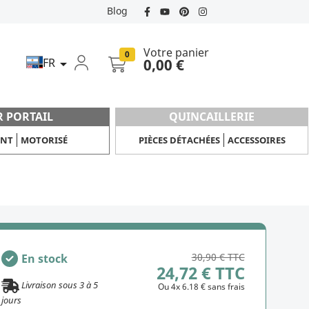
Blog
Votre panier
0
FR
0,00 €

R PORTAIL
QUINCAILLERIE
ANT
MOTORISÉ
PIÈCES DÉTACHÉES
ACCESSOIRES
30,90 € TTC
En stock
24,72 € TTC
Livraison sous
3
à
5
Ou 4x 6.18 € sans frais
jours