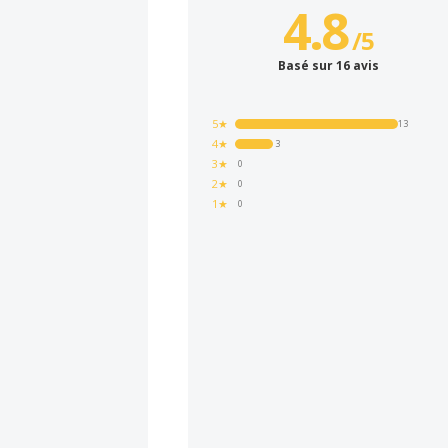
4.8
/
5
Basé sur 16 avis
5★
13
4★
3
3★
0
2★
0
1★
0