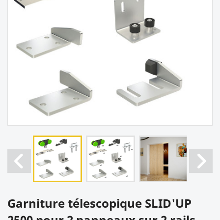
Garniture télescopique SLID'UP
2500 pour 2 panneaux sur 2 rails