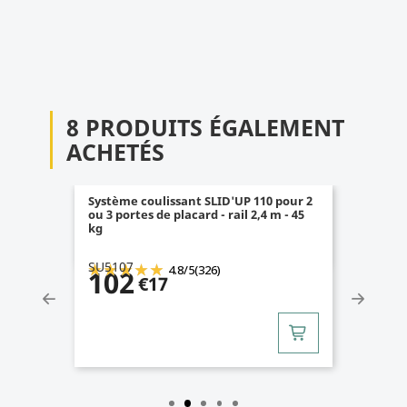
8 PRODUITS ÉGALEMENT
ACHETÉS
Système coulissant SLID'UP 110 pour 2
ou 3 portes de placard - rail 2,4 m - 45
kg
SU5107
4.8
/
5
(326)
102
€17