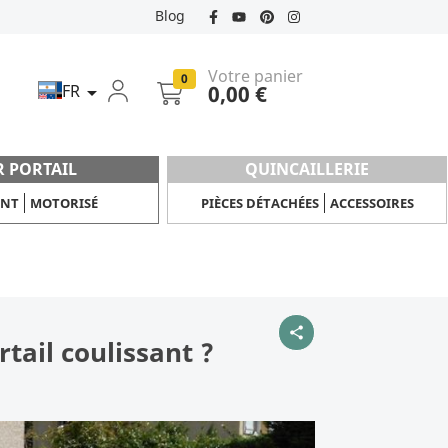
Blog
Votre panier
0
FR
0,00 €

R PORTAIL
QUINCAILLERIE
ANT
MOTORISÉ
PIÈCES DÉTACHÉES
ACCESSOIRES
share
tail coulissant ?