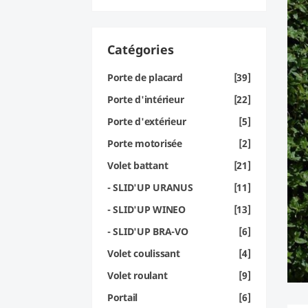
Catégories
Porte de placard
[39]
Porte d'intérieur
[22]
Porte d'extérieur
[5]
Porte motorisée
[2]
Volet battant
[21]
- SLID'UP URANUS
[11]
- SLID'UP WINEO
[13]
- SLID'UP BRA-VO
[6]
Volet coulissant
[4]
Volet roulant
[9]
Portail
[6]