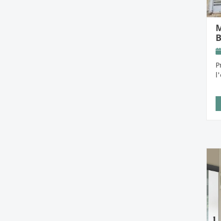
M
B
P
l