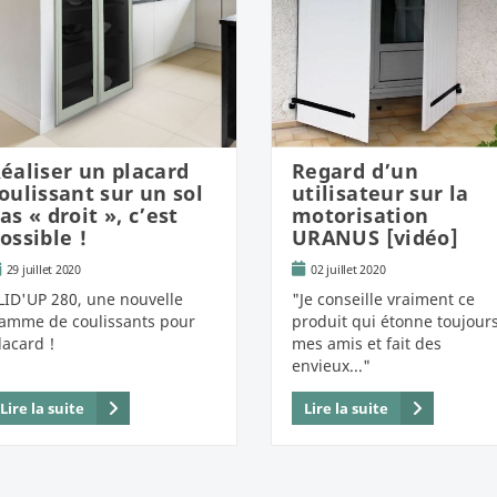
éaliser un placard
Regard d’un
oulissant sur un sol
utilisateur sur la
as « droit », c’est
motorisation
ossible !
URANUS [vidéo]
29 juillet 2020
02 juillet 2020
LID'UP 280, une nouvelle
"Je conseille vraiment ce
amme de coulissants pour
produit qui étonne toujour
lacard !
mes amis et fait des
envieux..."
Lire la suite
Lire la suite