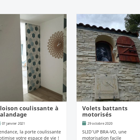
loison coulissante à
Volets battants
alandage
motorisés
07 janvier 2021
29 octobre 2020
endance, la porte coulissante
SLID'UP BRA-VO, une
ptimise votre espace de vie !
motorisation facile