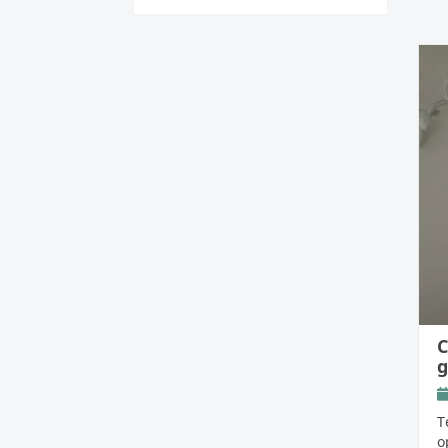
C
g
T
o