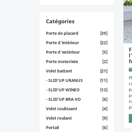
Catégories
Porte de placard
[39]
Porte d'intérieur
[22]
F
Porte d'extérieur
[5]
l
f
Porte motorisée
[2]
Volet battant
[21]
P
- SLID'UP URANUS
[11]
c
p
- SLID'UP WINEO
[13]
p
- SLID'UP BRA-VO
[6]
n
p
Volet coulissant
[4]
Volet roulant
[9]
Portail
[6]