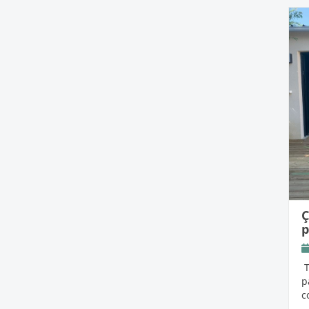
Ç
p
T
p
c