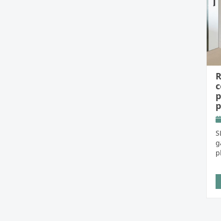
R
c
p
p
S
g
p