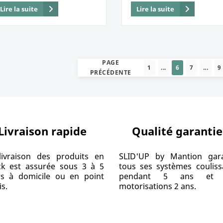
Lire la suite
Lire la suite
PAGE
1
...
6
7
...
9
PRÉCÉDENTE
Livraison rapide
Qualité garantie
livraison des produits en
SLID'UP by Mantion gara
ck est assurée sous 3 à 5
tous ses systèmes couliss
rs à domicile ou en point
pendant 5 ans et 
is.
motorisations 2 ans.