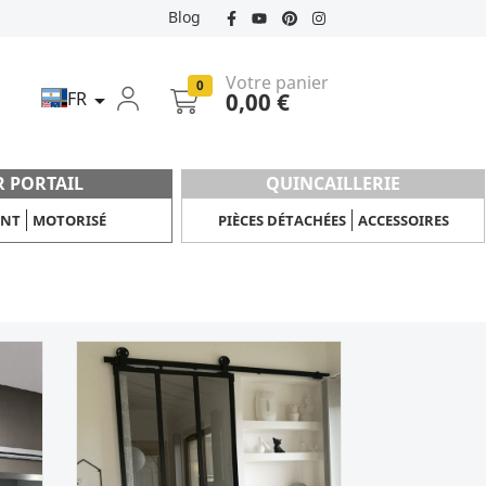
Blog
Votre panier
0
FR
0,00 €

R PORTAIL
QUINCAILLERIE
ANT
MOTORISÉ
PIÈCES DÉTACHÉES
ACCESSOIRES