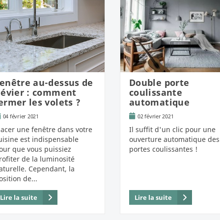
enêtre au-dessus de
Double porte
'évier : comment
coulissante
ermer les volets ?
automatique
04 février 2021
02 février 2021
lacer une fenêtre dans votre
Il suffit d'un clic pour une
uisine est indispensable
ouverture automatique des
our que vous puissiez
portes coulissantes !
rofiter de la luminosité
aturelle. Cependant, la
osition de...
Lire la suite
Lire la suite